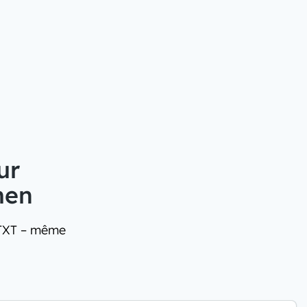
ur
men
 TXT – même