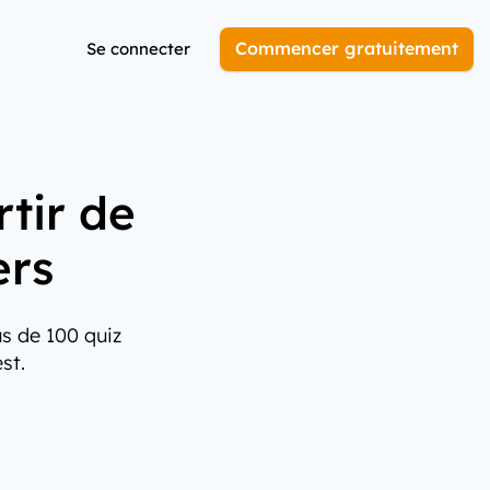
Commencer gratuitement
Se connecter
tir de
ers
us de 100 quiz
st.