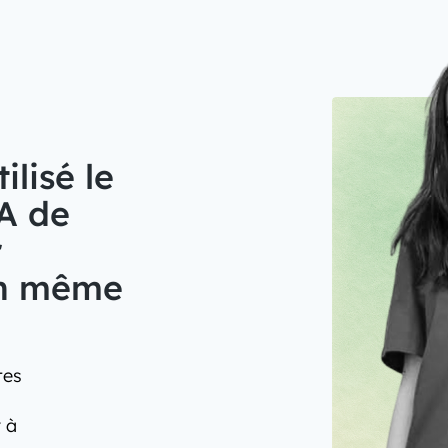
lisé le
A de
r
en même
tes
 à