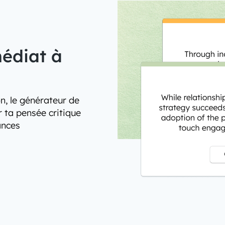
médiat à
n, le générateur de
r ta pensée critique
ances