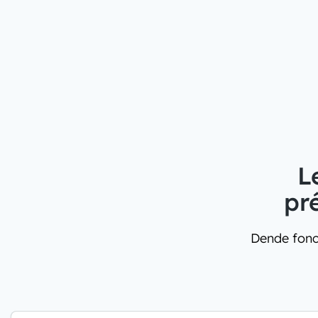
L
pr
Dende fonc